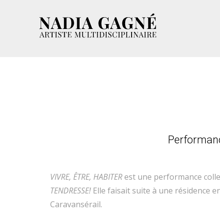
Performanc
VIVRE, ÊTRE, HABITER
est une performance collec
TENDRESSE!
Elle faisait suite à une résidence
Caravansérail.