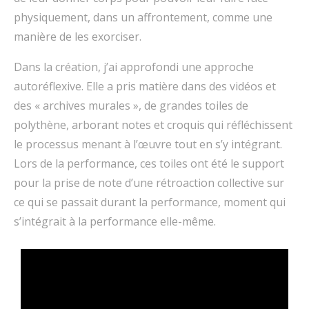
physiquement, dans un affrontement, comme une
manière de les exorciser.
Dans la création, j’ai approfondi une approche
autoréflexive. Elle a pris matière dans des vidéos et
des « archives murales », de grandes toiles de
polythène, arborant notes et croquis qui réfléchissent
le processus menant à l’œuvre tout en s’y intégrant.
Lors de la performance, ces toiles ont été le support
pour la prise de note d’une rétroaction collective sur
ce qui se passait durant la performance, moment qui
s’intégrait à la performance elle-même.